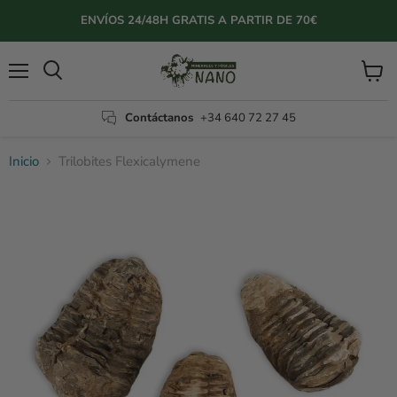
ENVÍOS 24/48H GRATIS A PARTIR DE 70€
Menú
Ver
Buscar
carrito
Contáctanos
+34 640 72 27 45
Inicio
Trilobites Flexicalymene