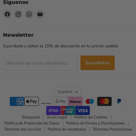
Síguenos
Encuéntrenos
Encuéntrenos
Encuéntrenos
Encuéntrenos
en
en
en
en
Facebook
Instagram
WhatsApp
YouTube
Newsletter
Suscríbete y obten el 10% de descuento en tu primer pedido
Suscribirse
Dirección de correo electrónico
Idioma
Español
Búsqueda
Aviso Legal
Política de Cookies
Política de Protección de Datos
Política de Envíos y Devoluciones
Términos del servicio
Política de reembolso
Términos Promociones