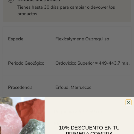
Tienes hasta 30 días para cambiar o devolver los
productos
Especie
Flexicalymene Ouzregui sp
Periodo Geológico
Ordovícico Superior ≈ 449-443,7 m.a.
Procedencia
Erfoud, Marruecos
Pequeño:
3,50-4,50 cm
Mediano:
4,50-5,50 cm
10% DESCUENTO EN TU
Tamaño
PRIMERA COMPRA