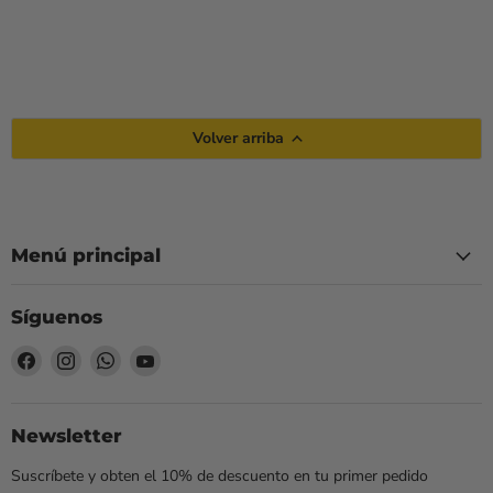
Volver arriba
Menú principal
Síguenos
Encuéntrenos
Encuéntrenos
Encuéntrenos
Encuéntrenos
en
en
en
en
Facebook
Instagram
WhatsApp
YouTube
Newsletter
Suscríbete y obten el 10% de descuento en tu primer pedido