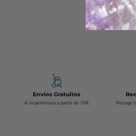
Envíos Gratuitos
Rec
A la península a partir de 70€
Recoge tu