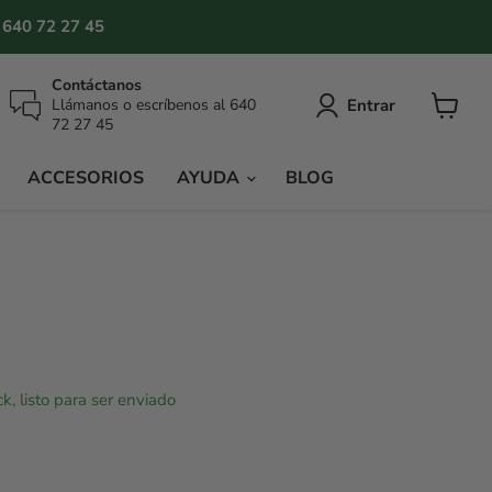
640 72 27 45
Contáctanos
Entrar
Llámanos o escríbenos al 640
72 27 45
Ver
carrito
ACCESORIOS
AYUDA
BLOG
ck, listo para ser enviado