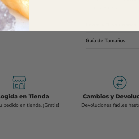
aproximado.
Envíos y Devoluciones
Guía de Tamaños
ogida en Tienda
Cambios y Devolu
 pedido en tienda, ¡Gratis!
Devoluciones fáciles hast