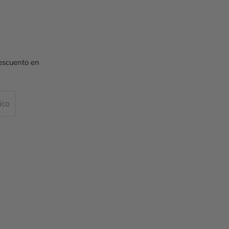
escuento en
ico