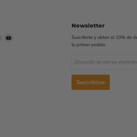
Newsletter
enos
éntrenos
Encuéntrenos
Encuéntrenos
Suscríbete y obten el 10% de d
en
en
tu primer pedido
agram
WhatsApp
YouTube
Dirección de correo electrón
Suscribirse