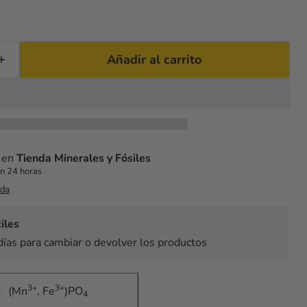
Añadir al carrito
e en
Tienda Minerales y Fósiles
n 24 horas
nda
iles
días para cambiar o devolver los productos
3+
3+
(Mn
, Fe
)PO
4