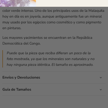
La Malaquita es una de las principales menas de cobre, es de
color verde intenso. Uno de los principales usos de la Malaquita
hoy en día es en joyería, aunque antiguamente fue un mineral
muy usado por los egipcios como cosmético y como pigmento
en pinturas.
Los mayores yacimientos se encuentran en la República
Democrática del Congo.
Puede que la pieza que reciba difieran un poco de la
foto mostrada, ya que los minerales son naturales y no
hay ninguna pieza idéntica.
El tamaño es aproximado.
Envíos y Devoluciones
Guía de Tamaños