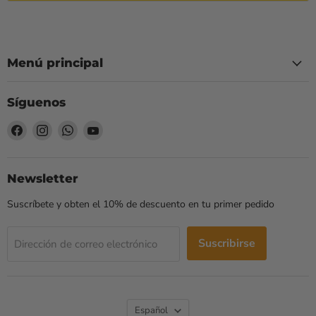
Menú principal
Síguenos
Encuéntrenos
Encuéntrenos
Encuéntrenos
Encuéntrenos
en
en
en
en
Facebook
Instagram
WhatsApp
YouTube
Newsletter
Suscríbete y obten el 10% de descuento en tu primer pedido
Suscribirse
Dirección de correo electrónico
Idioma
Español