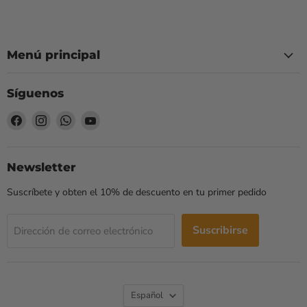
Menú principal
Síguenos
Encuéntrenos
Encuéntrenos
Encuéntrenos
Encuéntrenos
en
en
en
en
Facebook
Instagram
WhatsApp
YouTube
Newsletter
Suscríbete y obten el 10% de descuento en tu primer pedido
Suscribirse
Dirección de correo electrónico
Idioma
Español