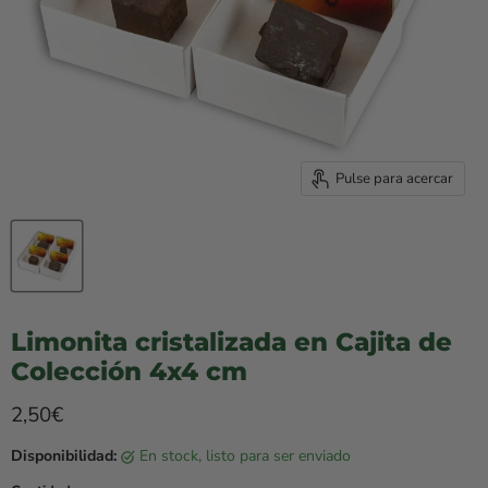
Pulse para acercar
Limonita cristalizada en Cajita de
Colección 4x4 cm
Precio rebajado
2,50€
Disponibilidad:
en stock, listo para ser enviado