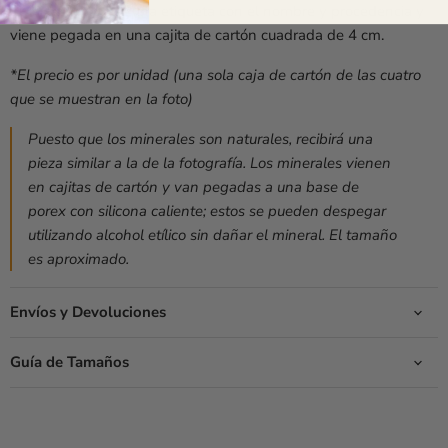
El mineral incluye
una etiqueta con el nombre y procedencia y
viene pegada en una cajita de cartón
cuadrada de 4 cm.
*El precio es por unidad (una sola caja de cartón de las cuatro
que se muestran en la foto)
Puesto que los minerales son naturales, recibirá una
pieza similar a la de la fotografía. Los minerales vienen
en cajitas de cartón y van pegadas a una base de
porex con silicona caliente; estos se pueden despegar
utilizando alcohol etílico sin dañar el mineral. El tamaño
es aproximado.
Envíos y Devoluciones
Guía de Tamaños