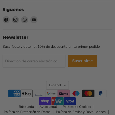
Síguenos
Encuéntrenos
Encuéntrenos
Encuéntrenos
Encuéntrenos
en
en
en
en
Facebook
Instagram
WhatsApp
YouTube
Newsletter
Suscríbete y obten el 10% de descuento en tu primer pedido
Suscribirse
Dirección de correo electrónico
Idioma
Español
Búsqueda
Aviso Legal
Política de Cookies
Política de Protección de Datos
Política de Envíos y Devoluciones