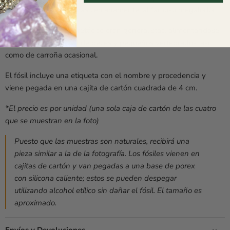
tiburones blancos y más cercanamente, al famoso megalodón.
Estos tiburones del Cretácico eran generalistas, alimentándose
de una gran variedad de peces y pequeños vertebrados, así
como de carroña ocasional.
El fósil incluye una etiqueta con el nombre y procedencia y
viene pegada en una cajita de cartón cuadrada de 4 cm.
*El precio es por unidad (una sola caja de cartón de las cuatro
que se muestran en la foto)
Puesto que las muestras son naturales, recibirá una
pieza similar a la de la fotografía. Los fósiles vienen en
cajitas de cartón y van pegadas a una base de porex
con silicona caliente; estos se pueden despegar
utilizando alcohol etílico sin dañar el
fósil. El tamaño es
aproximado.