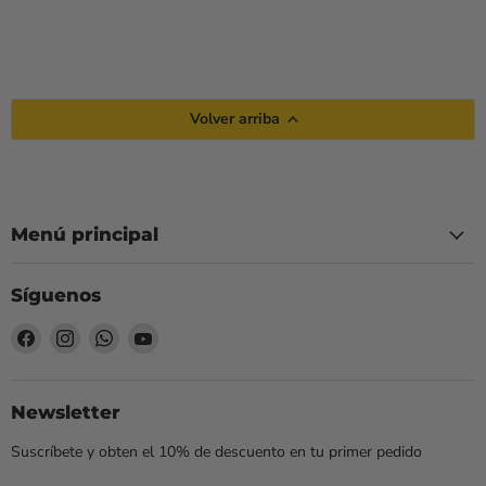
Volver arriba
Menú principal
Síguenos
Encuéntrenos
Encuéntrenos
Encuéntrenos
Encuéntrenos
en
en
en
en
Facebook
Instagram
WhatsApp
YouTube
Newsletter
Suscríbete y obten el 10% de descuento en tu primer pedido