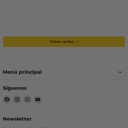
Volver arriba
Menú principal
Síguenos
Encuéntrenos
Encuéntrenos
Encuéntrenos
Encuéntrenos
en
en
en
en
Facebook
Instagram
WhatsApp
YouTube
Newsletter