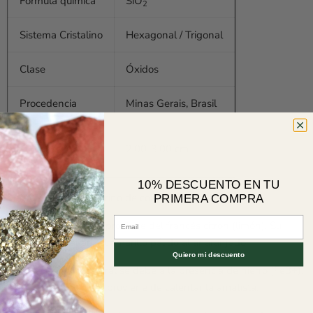
Fórmula química
SiO
2
Sistema Cristalino
Hexagonal / Trigonal
Clase
Óxidos
Procedencia
Minas Gerais, Brasil
Tamaño
2,00-3,00 cm
10% DESCUENTO EN TU
PRIMERA COMPRA
Masivo de Cuarzo Citrino de color anaranjado intenso.
Email
El nombre de Citrino proviene del francés citron (limón). Su
color puede variar del amarillo pálido al anaranjado.
Quiero mi descuento
El color amarillo natural se debe a la presencia de hierro (Fe3+).
En este caso su color proviene de calentar la amatista.