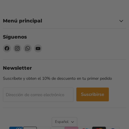
Menú principal
Síguenos
Encuéntrenos
Encuéntrenos
Encuéntrenos
Encuéntrenos
en
en
en
en
Facebook
Instagram
WhatsApp
YouTube
Newsletter
Suscríbete y obten el 10% de descuento en tu primer pedido
Suscribirse
Dirección de correo electrónico
Idioma
Español