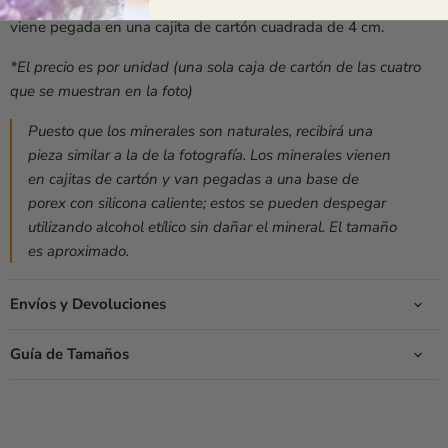
El mineral incluye una etiqueta con el nombre y procedencia y
viene pegada en una cajita de cartón cuadrada de 4 cm.
*El precio es por unidad (una sola caja de cartón de las cuatro
que se muestran en la foto)
Puesto que los minerales son naturales, recibirá una
pieza similar a la de la fotografía. Los minerales vienen
en cajitas de cartón y van pegadas a una base de
porex con silicona caliente; estos se pueden despegar
utilizando alcohol etílico sin dañar el mineral. El tamaño
es aproximado.
Envíos y Devoluciones
Guía de Tamaños