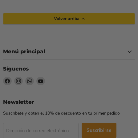
Volver arriba
Menú principal
Síguenos
Encuéntrenos
Encuéntrenos
Encuéntrenos
Encuéntrenos
en
en
en
en
Facebook
Instagram
WhatsApp
YouTube
Newsletter
Suscríbete y obten el 10% de descuento en tu primer pedido
Suscribirse
Dirección de correo electrónico