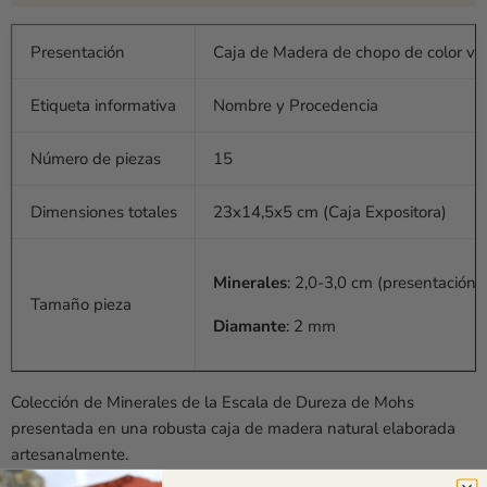
Presentación
Caja de Madera de
chopo de color ve
Etiqueta informativa
Nombre y Procedencia
Número de piezas
15
Dimensiones totales
23x14,5x5 cm (Caja Expositora)
Minerales
: 2,0-3,0 cm
(presentación 
Tamaño pieza
Diamante
: 2 mm
Colección de Minerales de la Escala de Dureza de Mohs
presentada en una robusta caja de madera natural elaborada
artesanalmente.