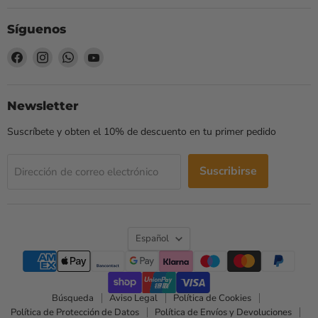
Síguenos
Encuéntrenos
Encuéntrenos
Encuéntrenos
Encuéntrenos
en
en
en
en
Facebook
Instagram
WhatsApp
YouTube
Newsletter
Suscríbete y obten el 10% de descuento en tu primer pedido
Suscribirse
Dirección de correo electrónico
Idioma
Español
Búsqueda
Aviso Legal
Política de Cookies
Política de Protección de Datos
Política de Envíos y Devoluciones